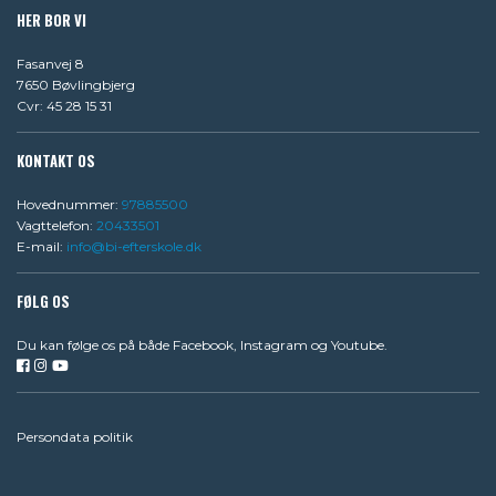
HER BOR VI
Fasanvej 8
7650 Bøvlingbjerg
Cvr: 45 28 15 31
KONTAKT OS
Hovednummer:
97885500
Vagttelefon:
20433501
E-mail:
info@bi-efterskole.dk
FØLG OS
Du kan følge os på både
Facebook
,
Instagram
og
Youtube
.
Persondata politik