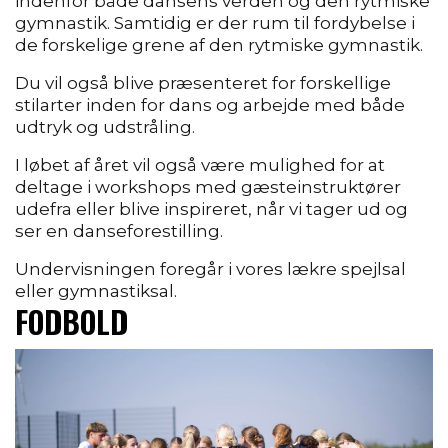
indenfor både dansens verden og den ryt
miske
gymnastik. Samtidig er der rum til fordybelse i
de forskel
ige grene af den rytmiske gymnastik.
Du vil også blive præsen
teret for forskellige
stilarter inden for dans og arbejde med både
udtryk og udstråling.
I løbet af året vil også være mulighed for at
deltage i workshops med gæsteinstruktører
udefra eller blive inspireret, når vi tager ud og
ser en danseforestilling.
Undervis
ningen foregår i vores lækre spejlsal
eller gymnastiksal.
FODBOLD