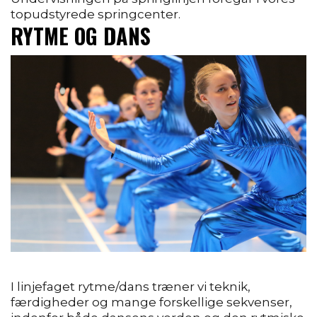
topudstyrede spring
center.
RYTME OG DANS
I linjefaget rytme/dans træner vi teknik,
færdigheder og mange forskellige sekvenser,