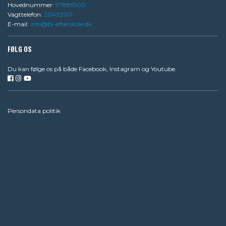
Hovednummer:
97885500
Vagttelefon:
20433501
E-mail:
info@bi-efterskole.dk
FØLG OS
Du kan følge os på både
Facebook
,
Instagram
og
Youtube
.
Persondata politik