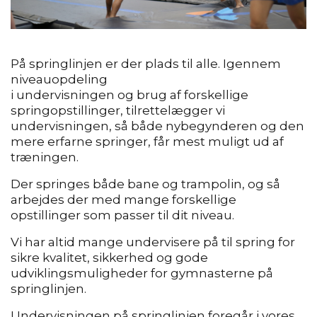
På springlinjen er der plads til alle. Igennem
niveauopdeling
i undervisningen og brug af forskellige
springopstillinger, tilret
telægger vi
undervisningen, så både nybegynderen og den
mere erfarne springer, får mest muligt ud af
træningen.
Der springes både bane og trampolin, og så
arbejdes der med mange forskel
lige
opstillinger som passer til dit niveau.
Vi har altid mange undervisere på til spring for
sikre kvalitet, sikkerhed og gode
udviklingsmuligheder for gymnasterne på
springlinjen.
Under
visningen på springlinjen foregår i vores